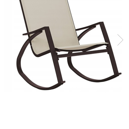
Coloane de dus
Seturi de dus
Sisteme de dus incastrate
Brate si palarii dus
Rigole si scurgere dus
Pare, furtunuri si accesorii
Accesorii dus
Toalete
Seturi WC complete
Rame instalare
Clapete de actionare