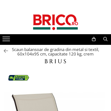
Toate Produsele
Baie
Baterii sanitare
Baterii bucatarie
Scaun balansoar de gradina din metal si textil,
60x104x95 cm, capacitate 120 kg, crem
Baterii chiuveta baie
Baterii cada si dus
Baterii bideu si dus igienic
Accesorii baterii
Sisteme de dus