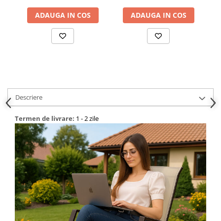
ADAUGA IN COS
ADAUGA IN COS
Bucatarie
Mobila bucatarie
Dulapuri si rafturi depozitare
Mese bucatarie si living
Descriere
Mobilier bucatarie
Termen de livrare:
1 - 2 zile
Scaune bucatarie & living
Vase & ustensile pentru gatit
Tigai si seturi
Oale si cratite
Oale sub presiune
Tavi
Ustensile bucatarie
Accesorii pentru bucatarie