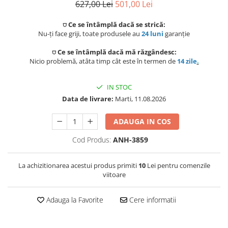
Capace WC
627,00 Lei
501,00 Lei
⛉ Ce se întâmplă dacă se strică:
Accesorii WC
Nu-ți face griji, toate produsele au
24 luni
garanție
Ingrijire personala
⛉ Ce se întâmplă dacă mă răzgândesc:
Nicio problemă, atâta timp cât este în termen de
14 zile
.
Uscatoare de par
IN STOC
Placi de indreptat parul
Data de livrare:
Marti, 11.08.2026
Perii de par electrice
ADAUGA IN COS
Ondulatoare
Cod Produs:
ANH-3859
Epilatoare
La achizitionarea acestui produs primiti
10
Lei pentru comenzile
viitoare
Aparate de tuns & ras
Cantare corporale
Adauga la Favorite
Cere informatii
Mobilier pentru baie