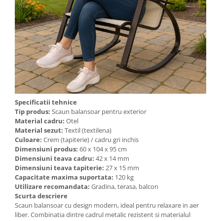
Cosuri de gunoi
Suporturi si accesorii de bucatarie
Living & hol
Mobila living
Specificatii tehnice
Comode
Tip produs:
Scaun balansoar pentru exterior
Material cadru:
Otel
Material sezut:
Textil (textilena)
Mese cafea si decorative
Culoare:
Crem (tapiterie) / cadru gri inchis
Dimensiuni produs:
60 x 104 x 95 cm
Rafturi si biblioteci
Dimensiuni teava cadru:
42 x 14 mm
Dimensiuni teava tapiterie:
27 x 15 mm
Capacitate maxima suportata:
120 kg
Tabureti si fotolii
Utilizare recomandata:
Gradina, terasa, balcon
Mobila hol
Scurta descriere
Scaun balansoar cu design modern, ideal pentru relaxare in aer
liber. Combinatia dintre cadrul metalic rezistent si materialul
Cuiere