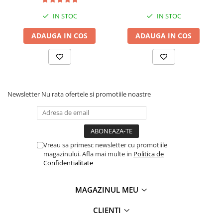
Depozitare jucarii
Jucarii si accesorii
IN STOC
IN STOC
ADAUGA IN COS
ADAUGA IN COS
Mobila copii
Depozitare si organizare
Cutii organizatoare
Newsletter
Nu rata ofertele si promotiile noastre
Garderobe
Organizatoare sertar si dulap
Vreau sa primesc newsletter cu promotiile
Rafturi depozitare
magazinului. Afla mai multe in
Politica de
Confidentialitate
Umerase si huse haine
MAGAZINUL MEU
Gradina & balcon
Unelte motorizate
CLIENTI