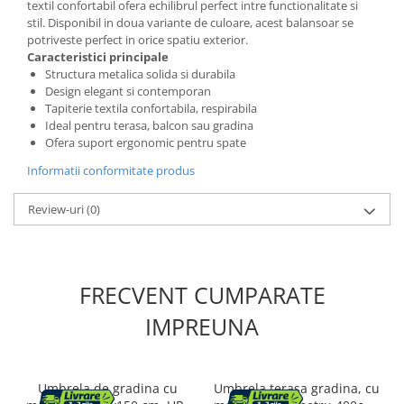
textil confortabil ofera echilibrul perfect intre functionalitate si
stil. Disponibil in doua variante de culoare, acest balansoar se
Pantofare
potriveste perfect in orice spatiu exterior.
Decoratiuni
Caracteristici principale
Structura metalica solida si durabila
Design elegant si contemporan
Plante artificiale
Tapiterie textila confortabila, respirabila
Ideal pentru terasa, balcon sau gradina
Ofera suport ergonomic pentru spate
Riflaje
Informatii conformitate produs
Suporturi flori si ghivece
Pet Shop
Review-uri
(0)
Ansambluri de joaca animale
Culcusuri pentru animale
Custi, cotete si tarcuri
FRECVENT CUMPARATE
Litiere
IMPREUNA
Electronice & Iluminat
Iluminat
Articole sanatate
Umbrela de gradina cu
Umbrela terasa gradina, cu