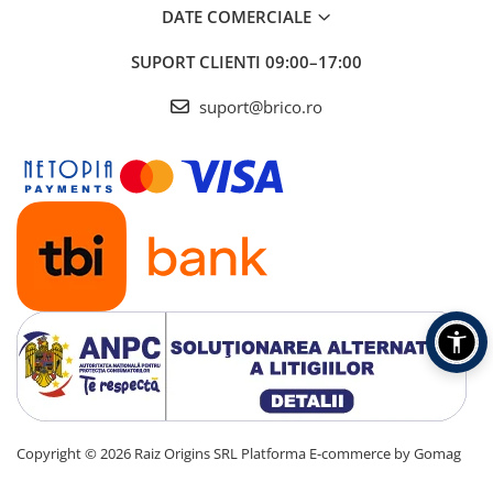
DATE COMERCIALE
Motocoase si motocositori
SUPORT CLIENTI
09:00–17:00
Trimmere electrice
suport@brico.ro
Drujbe si fierastraie electrice
Masina de tuns iarba
Suflante
Aparate spalat cu presiune
Despicatoare si Tocatoare crengi
Motocultoare si Motoburghie
Pompe apa si accesorii
Copyright © 2026 Raiz Origins SRL
Platforma E-commerce by Gomag
Pompe apa menajera