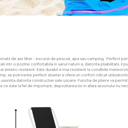
natii de aer liber - excursii de pescuit, apa sau camping . Perfect pen
i intr-o pozitie confortabila in sanul naturii si, datorita pliabilitatii, il p
rial sintetic rezistent. Este durabil si mai rezistent la conditiile meteoro
imp, se potriveste perfect siluetei si ofera un confort ridicat utilizatorilo
u usurinta datorita constructiei sale usoare. Functia de pliere va permit
a ce este la fel de important, depozitarea lor in afara sezonului nu nec