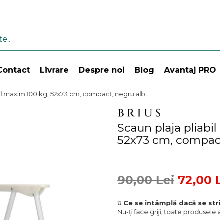
Contact
Livrare
Despre noi
Blog
Avantaj PRO
til maxim 100 kg, 52x73 cm, compact, negru alb
Scaun plaja pliabi
52x73 cm, compact
90,00 Lei
72,00 
⛉ Ce se întâmplă dacă se stri
Nu-ți face griji, toate produsele