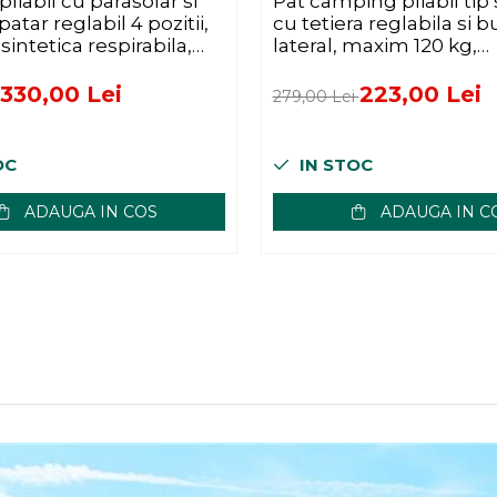
liabil cu parasolar si
Pat camping pliabil tip
patar reglabil 4 pozitii,
cu tetiera reglabila si 
sintetica respirabila,
lateral, maxim 120 kg,
kg, 200x71x38 cm,
65x200x88 cm, gri
330,00 Lei
223,00 Lei
279,00 Lei
OC
IN STOC
ADAUGA IN COS
ADAUGA IN C