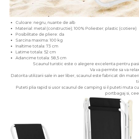
Jucarii si accesorii
Mobila copii
Depozitare si organizare
Culoare: negru, nuante de alb
Cutii organizatoare
Material: metal (constructie); 100% Poliester; plastic (cotiere)
Posibilitate de pliere: da
Garderobe
Sarcina maxima: 100 kg
Organizatoare sertar si dulap
Inaltime totala: 73 cm
Rafturi depozitare
Latime totala: 52 cm
Adancime totala: 58,5 cm
Umerase si huse haine
Scaunul turistic este o alegere excelenta pentru pasio
Va va permite sa va relaxat
Gradina & balcon
Datorita utilizarii sale in aer liber, scaunul este fabricat din mate
t
Unelte motorizate
Puteti plia rapid si usor scaunul de camping si il puteti muta c
portbagaj si, cee
Motocoase si motocositori
Drujbe si fierastraie electrice
Masina de tuns iarba
Suflante
Aparate spalat cu presiune
Despicatoare si Tocatoare crengi