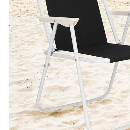
Iluminat
Articole sanatate
Radio cu ceas & portabile
Dormitor & birou
Mobila dormitor
Dulapuri dormitor
Mese toaleta si oglinzi
Noptiere
Mobila birou
Birouri
Scaune birou
Camera copilului
Mese si scaune pentru copii
Fotolii pentru copii
Depozitare jucarii