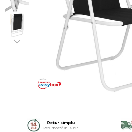
Rigole si scurgere dus
Pare, furtunuri si accesorii
Accesorii dus
Toalete
Seturi WC complete
Rame instalare
Clapete de actionare
Capace WC
Accesorii WC
Ingrijire personala
Uscatoare de par
Placi de indreptat parul
Perii de par electrice
Ondulatoare
Epilatoare
Aparate de tuns & ras
Retur simplu
Returnează în 14 zile
Cantare corporale