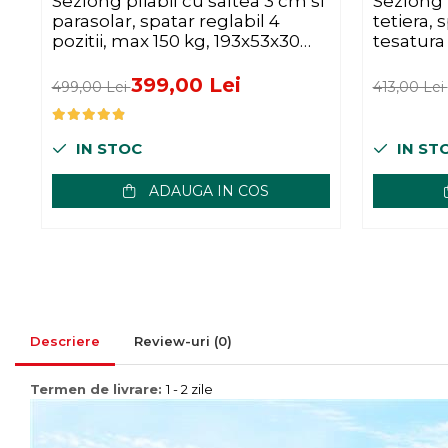
Sezlong pliabil cu saltea 3 cm si
Sezlong p
Mese bucatarie si living
parasolar, spatar reglabil 4
tetiera, s
Mobilier bucatarie
pozitii, max 150 kg, 193x53x30
tesatura 
cm, gri
max 150 
Scaune bucatarie & living
taupe
399,00 Lei
Vase & ustensile pentru
499,00 Lei
413,00 Lei
gatit
Tigai si seturi
IN STOC
IN ST
Oale si cratite
ADAUGA IN COS
Oale sub presiune
Tavi
Ustensile bucatarie
Accesorii pentru bucatarie
Cosuri de gunoi
Suporturi si accesorii de bucatarie
Descriere
Review-uri
(0)
Living & hol
Termen de livrare:
1 - 2 zile
Mobila living
Comode