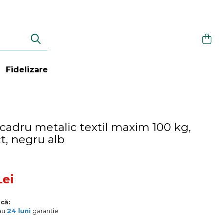
Fidelizare
l cadru metalic textil maxim 100 kg,
, negru alb
Lei
că:
 au
24 luni
garanție