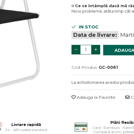
⛉ Ce se întâmplă dacă mă r
Nicio problemă, atâta timp cât 
IN STOC
Data de livrare:
Marti
ADAUGA
Cod Produs:
GC-0061
La achizitionarea acestui produs
Adauga la Favorite
Ce
Plăti flexib
Livrare rapidă
Card · Ramburs · Rate f
24 - 48h colete standard
Cumpără acum, plăteșt