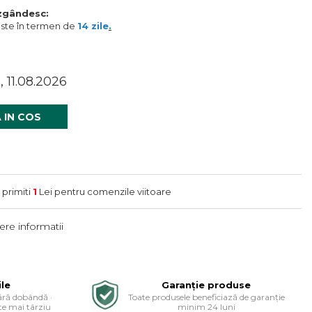
ăzgândesc:
este în termen de
14 zile
.
, 11.08.2026
 IN COS
 primiti
1
Lei pentru comenzile viitoare
re informatii
ile
Garanție produse
ără dobândă ·
Toate produsele beneficiază de garanție
e mai târziu
minim 24 luni