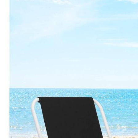
Mese cafea si decorative
Rafturi si biblioteci
Tabureti si fotolii
Mobila hol
Cuiere
Pantofare
Decoratiuni
Plante artificiale
Riflaje
Suporturi flori si ghivece
Pet Shop
Ansambluri de joaca animale
Culcusuri pentru animale
Custi, cotete si tarcuri
Litiere
Electronice & Iluminat