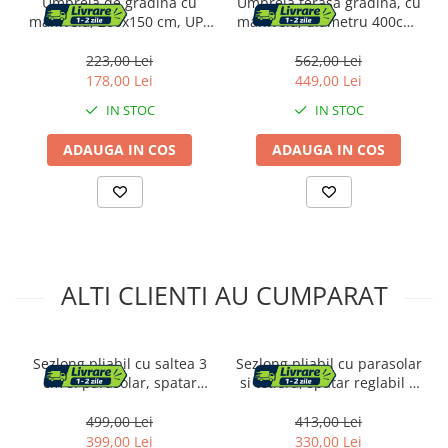
Umbrela de gradina cu
Umbrela terasa gradina, cu
manivela, 200x150 cm, UPF
manivela, diametru 400cm,
50+, inclinare 30Â°,
Gri
structura metalica, maro
223,00 Lei
562,00 Lei
taupe
178,00 Lei
449,00 Lei
IN STOC
IN STOC
ADAUGA IN COS
ADAUGA IN COS
ALTI CLIENTI AU CUMPARAT
Sezlong pliabil cu saltea 3
Sezlong pliabil cu parasolar
cm si parasolar, spatar
si tetiera, spatar reglabil 4
reglabil 4 pozitii, max 150
pozitii, tesatura sintetica
kg, 193x53x30 cm, gri
respirabila, max 150 kg,
499,00 Lei
413,00 Lei
200x71x38 cm, taupe
399,00 Lei
330,00 Lei