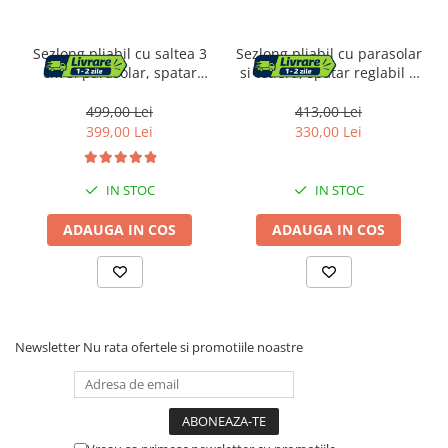
Sezlong pliabil cu saltea 3
Sezlong pliabil cu parasolar
cm si parasolar, spatar
si tetiera, spatar reglabil 4
reglabil 4 pozitii, max 150
pozitii, tesatura sintetica
kg, 193x53x30 cm, gri
respirabila, max 150 kg,
499,00 Lei
413,00 Lei
200x71x38 cm, taupe
399,00 Lei
330,00 Lei
IN STOC
IN STOC
ADAUGA IN COS
ADAUGA IN COS
Newsletter
Nu rata ofertele si promotiile noastre