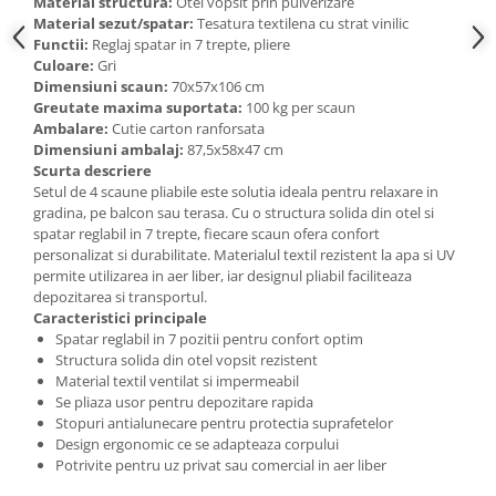
Material structura:
Otel vopsit prin pulverizare
Material sezut/spatar:
Tesatura textilena cu strat vinilic
Functii:
Reglaj spatar in 7 trepte, pliere
Culoare:
Gri
Dimensiuni scaun:
70x57x106 cm
Greutate maxima suportata:
100 kg per scaun
Ambalare:
Cutie carton ranforsata
Dimensiuni ambalaj:
87,5x58x47 cm
Scurta descriere
Setul de 4 scaune pliabile este solutia ideala pentru relaxare in
gradina, pe balcon sau terasa. Cu o structura solida din otel si
spatar reglabil in 7 trepte, fiecare scaun ofera confort
personalizat si durabilitate. Materialul textil rezistent la apa si UV
permite utilizarea in aer liber, iar designul pliabil faciliteaza
depozitarea si transportul.
Caracteristici principale
Spatar reglabil in 7 pozitii pentru confort optim
Structura solida din otel vopsit rezistent
Material textil ventilat si impermeabil
Se pliaza usor pentru depozitare rapida
Stopuri antialunecare pentru protectia suprafetelor
Design ergonomic ce se adapteaza corpului
Potrivite pentru uz privat sau comercial in aer liber