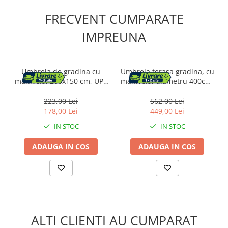
FRECVENT CUMPARATE
IMPREUNA
Umbrela de gradina cu
Umbrela terasa gradina, cu
manivela, 200x150 cm, UPF
manivela, diametru 400cm,
50+, inclinare 30Â°,
Gri
structura metalica, maro
223,00 Lei
562,00 Lei
taupe
178,00 Lei
449,00 Lei
IN STOC
IN STOC
ADAUGA IN COS
ADAUGA IN COS
ALTI CLIENTI AU CUMPARAT