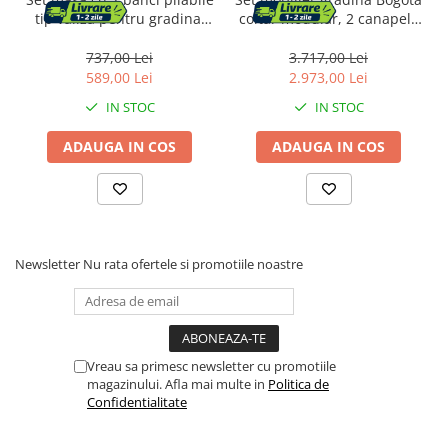
tip valiza pentru gradina,
coltar modular, 2 canapele
camping sau evenimente,
si masa cu inaltime
180x70x74cm, negru
reglabila, cadru aluminiu,
737,00 Lei
3.717,00 Lei
160x70x79 cm, gri
589,00 Lei
2.973,00 Lei
IN STOC
IN STOC
ADAUGA IN COS
ADAUGA IN COS
Newsletter
Nu rata ofertele si promotiile noastre
Vreau sa primesc newsletter cu promotiile
magazinului. Afla mai multe in
Politica de
Confidentialitate