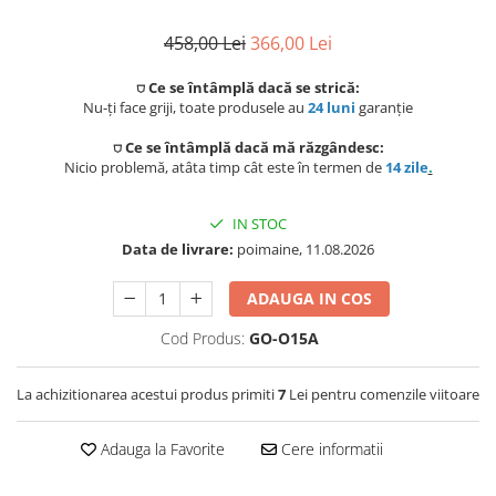
Preparat bauturi
Scaune gradina si sezlonguri
Betoniere si Vibratoare beton
Ingrijire personala
Sisteme de ventilatie
Unelte de vopsit si tencuit
458,00 Lei
366,00 Lei
Storcatoare
Balansoare si leagane de gradina
Uscatoare de par
⛉ Ce se întâmplă dacă se strică:
Ventilatoare
Unelte pentru constructii
Nu-ți face griji, toate produsele au
24 luni
garanție
Fierbatoare
Mese gradina
Instalatii sanitare
Placi de indreptat parul
Ingrijire locuinta
⛉ Ce se întâmplă dacă mă răzgândesc:
Seturi mobilier
Nicio problemă, atâta timp cât este în termen de
14 zile
.
Fitinguri
Perii de par electrice
Prelate, pavilioane, umbrele
Fiare, statii & aparate de calcat cu
terasa
abur
IN STOC
Robineti de trecere
Ondulatoare
Data de livrare:
poimaine, 11.08.2026
Aspiratoare
Sere si solarii
Robineti si accesorii calorifere
Epilatoare
ADAUGA IN COS
Piscine
Accesorii aspiratoare
Case de gradina
Usi de vizitare
Aparate de tuns & ras
Cod Produs:
GO-O15A
Cantare corporale
Corturi & articole camping
Scurgeri, sifoane, racorduri
Mobilier pentru baie
La achizitionarea acestui produs primiti
7
Lei pentru comenzile viitoare
sanitare
Scari
Adauga la Favorite
Cere informatii
Baza lavoar
Supape, reductoare, manometre,
termometre
Pavilioane