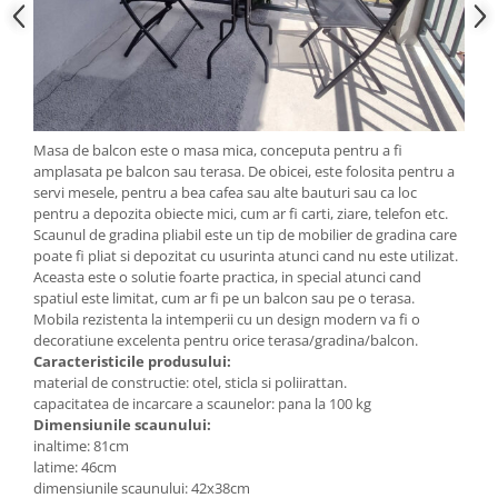
Masa de balcon este o masa mica, conceputa pentru a fi
amplasata pe balcon sau terasa. De obicei, este folosita pentru a
servi mesele, pentru a bea cafea sau alte bauturi sau ca loc
pentru a depozita obiecte mici, cum ar fi carti, ziare, telefon etc.
Scaunul de gradina pliabil este un tip de mobilier de gradina care
poate fi pliat si depozitat cu usurinta atunci cand nu este utilizat.
Aceasta este o solutie foarte practica, in special atunci cand
spatiul este limitat, cum ar fi pe un balcon sau pe o terasa.
Mobila rezistenta la intemperii cu un design modern va fi o
decoratiune excelenta pentru orice terasa/gradina/balcon.
Caracteristicile produsului:
material de constructie: otel, sticla si poliirattan.
capacitatea de incarcare a scaunelor: pana la 100 kg
Dimensiunile scaunului:
inaltime: 81cm
latime: 46cm
dimensiunile scaunului: 42x38cm