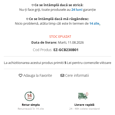
Preparat bauturi
Scaune gradina si sezlonguri
Betoniere si Vibratoare beton
⛉ Ce se întâmplă dacă se strică:
Ingrijire personala
Sisteme de ventilatie
Unelte de vopsit si tencuit
Nu-ți face griji, toate produsele au
24 luni
garanție
Storcatoare
Balansoare si leagane de gradina
Uscatoare de par
⛉ Ce se întâmplă dacă mă răzgândesc:
Ventilatoare
Unelte pentru constructii
Nicio problemă, atâta timp cât este în termen de
14 zile
.
Fierbatoare
Mese gradina
Instalatii sanitare
Placi de indreptat parul
Ingrijire locuinta
STOC EPUIZAT
Seturi mobilier
Fitinguri
Perii de par electrice
Data de livrare:
Marti, 11.08.2026
Prelate, pavilioane, umbrele
Fiare, statii & aparate de calcat cu
Cod Produs:
EZ-GCB230B01
terasa
abur
Robineti de trecere
Ondulatoare
Aspiratoare
La achizitionarea acestui produs primiti
5
Lei pentru comenzile viitoare
Sere si solarii
Robineti si accesorii calorifere
Epilatoare
Piscine
Accesorii aspiratoare
Adauga la Favorite
Cere informatii
Case de gradina
Usi de vizitare
Aparate de tuns & ras
Cantare corporale
Corturi & articole camping
Scurgeri, sifoane, racorduri
Mobilier pentru baie
sanitare
Scari
Baza lavoar
Supape, reductoare, manometre,
Retur simplu
Livrare rapidă
Returnează în 14 zile
24 - 48h colete standard
termometre
Pavilioane