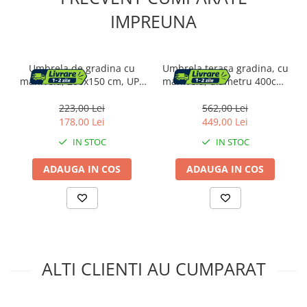
IMPREUNA
Umbrela de gradina cu
Umbrela terasa gradina, cu
manivela, 200x150 cm, UPF
manivela, diametru 400cm,
50+, inclinare 30Â°,
Gri
structura metalica, maro
223,00 Lei
562,00 Lei
taupe
178,00 Lei
449,00 Lei
IN STOC
IN STOC
ADAUGA IN COS
ADAUGA IN COS
ALTI CLIENTI AU CUMPARAT