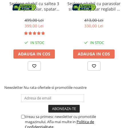
Sezlong pliabil cu saltea 3
Sezlong pliabil cu parasolar
cm si parasolar, spatar
si tetiera, spatar reglabil 4
reglabil 4 pozitii, max 150
pozitii, tesatura sintetica
kg, 193x53x30 cm, gri
respirabila, max 150 kg,
499,00 Lei
413,00 Lei
200x71x38 cm, taupe
399,00 Lei
330,00 Lei
IN STOC
IN STOC
ADAUGA IN COS
ADAUGA IN COS
Newsletter
Nu rata ofertele si promotiile noastre
Vreau sa primesc newsletter cu promotiile
magazinului. Afla mai multe in
Politica de
Confidentialitate