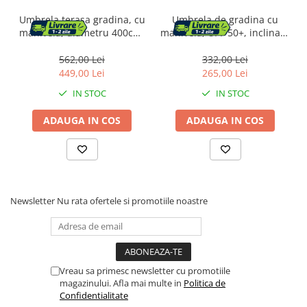
Umbrela terasa gradina, cu
Umbrela de gradina cu
manivela, diametru 400cm,
manivela, UPF 50+, inclinare
Gri
30Â°, structura metalica,
300x200 cm, maro taupe
562,00 Lei
332,00 Lei
449,00 Lei
265,00 Lei
IN STOC
IN STOC
ADAUGA IN COS
ADAUGA IN COS
Newsletter
Nu rata ofertele si promotiile noastre
Vreau sa primesc newsletter cu promotiile
magazinului. Afla mai multe in
Politica de
Confidentialitate