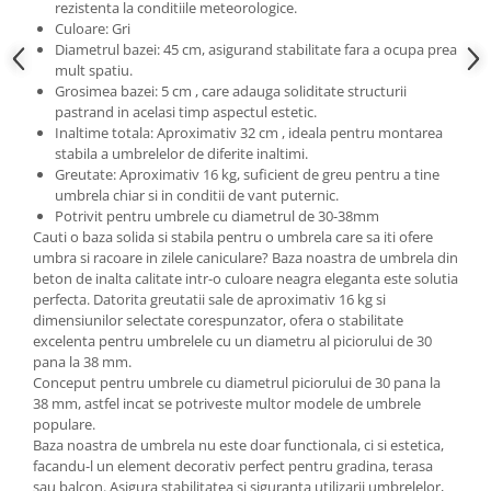
rezistenta la conditiile meteorologice.
Culoare: Gri
Diametrul bazei: 45 cm, asigurand stabilitate fara a ocupa prea
mult spatiu.
Grosimea bazei: 5 cm , care adauga soliditate structurii
pastrand in acelasi timp aspectul estetic.
Inaltime totala: Aproximativ 32 cm , ideala pentru montarea
stabila a umbrelelor de diferite inaltimi.
Greutate: Aproximativ 16 kg, suficient de greu pentru a tine
umbrela chiar si in conditii de vant puternic.
Potrivit pentru umbrele cu diametrul de 30-38mm
Cauti o baza solida si stabila pentru o umbrela care sa iti ofere
umbra si racoare in zilele caniculare? Baza noastra de umbrela din
beton de inalta calitate intr-o culoare neagra eleganta este solutia
perfecta. Datorita greutatii sale de aproximativ 16 kg si
dimensiunilor selectate corespunzator, ofera o stabilitate
excelenta pentru umbrelele cu un diametru al piciorului de 30
pana la 38 mm.
Conceput pentru umbrele cu diametrul piciorului de 30 pana la
38 mm, astfel incat se potriveste multor modele de umbrele
populare.
Baza noastra de umbrela nu este doar functionala, ci si estetica,
facandu-l un element decorativ perfect pentru gradina, terasa
sau balcon. Asigura stabilitatea si siguranta utilizarii umbrelelor,