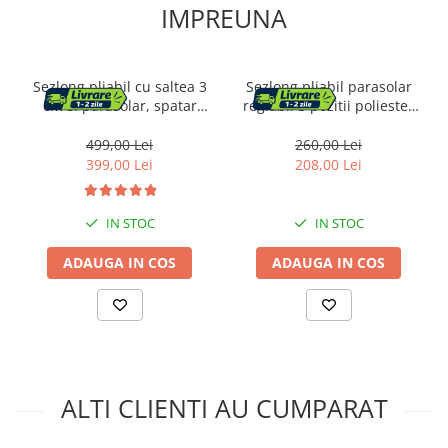
IMPREUNA
Sezlong pliabil cu saltea 3
Sezlong pliabil parasolar
cm si parasolar, spatar
reglabil 3 pozitii poliester
reglabil 4 pozitii, max 150
metal, 188x57x38 cm,
kg, 193x53x30 cm, gri
maxim 120 kg, gri
499,00 Lei
260,00 Lei
399,00 Lei
208,00 Lei
IN STOC
IN STOC
ADAUGA IN COS
ADAUGA IN COS
ALTI CLIENTI AU CUMPARAT