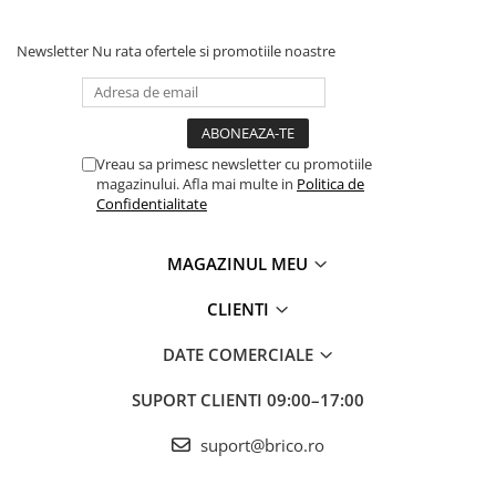
Seturi mobilier
Prelate, pavilioane, umbrele
Newsletter
Nu rata ofertele si promotiile noastre
terasa
Sere si solarii
Piscine
Vreau sa primesc newsletter cu promotiile
Case de gradina
magazinului. Afla mai multe in
Politica de
Confidentialitate
Corturi & articole camping
MAGAZINUL MEU
Scari
CLIENTI
Pavilioane
DATE COMERCIALE
Prelate
SUPORT CLIENTI
09:00–17:00
Umbrele
suport@brico.ro
Gratare si accesorii