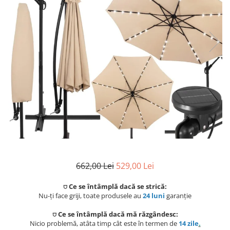
Coloane de dus
Seturi de dus
Sisteme de dus incastrate
Brate si palarii dus
Rigole si scurgere dus
Pare, furtunuri si accesorii
Accesorii dus
Toalete
Seturi WC complete
662,00 Lei
529,00 Lei
Rame instalare
⛉ Ce se întâmplă dacă se strică:
Nu-ți face griji, toate produsele au
24 luni
garanție
Clapete de actionare
⛉ Ce se întâmplă dacă mă răzgândesc:
Nicio problemă, atâta timp cât este în termen de
14 zile
.