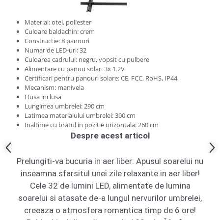
Material: otel, poliester
Cosuri de gunoi
Culoare baldachin: crem
Constructie: 8 panouri
Suporturi si accesorii de bucatarie
Numar de LED-uri: 32
Culoarea cadrului: negru, vopsit cu pulbere
Alimentare cu panou solar: 3x 1.2V
Living & hol
Certificari pentru panouri solare: CE, FCC, RoHS, IP44
Mobila living
Mecanism: manivela
Husa inclusa
Lungimea umbrelei: 290 cm
Comode
Latimea materialului umbrelei: 300 cm
Inaltime cu bratul in pozitie orizontala: 260 cm
Mese cafea si decorative
Despre acest articol
Rafturi si biblioteci
Prelungiti-va bucuria in aer liber: Apusul soarelui nu
inseamna sfarsitul unei zile relaxante in aer liber!
Tabureti si fotolii
Cele 32 de lumini LED, alimentate de lumina
Mobila hol
soarelui si atasate de-a lungul nervurilor umbrelei,
creeaza o atmosfera romantica timp de 6 ore!
Cuiere