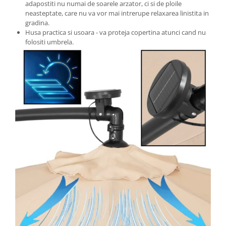
Radio cu ceas & portabile
adapostiti nu numai de soarele arzator, ci si de ploile
neasteptate, care nu va vor mai intrerupe relaxarea linistita in
gradina.
Dormitor & birou
Husa practica si usoara - va proteja copertina atunci cand nu
Mobila dormitor
folositi umbrela.
Dulapuri dormitor
Mese toaleta si oglinzi
Noptiere
Mobila birou
Birouri
Scaune birou
Camera copilului
Mese si scaune pentru copii
Fotolii pentru copii