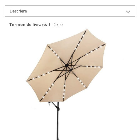
Descriere
Bucatarie
Mobila bucatarie
Termen de livrare:
1 - 2 zile
Dulapuri si rafturi depozitare
Mese bucatarie si living
Mobilier bucatarie
Scaune bucatarie & living
Vase & ustensile pentru gatit
Tigai si seturi
Oale si cratite
Oale sub presiune
Tavi
Ustensile bucatarie
Accesorii pentru bucatarie