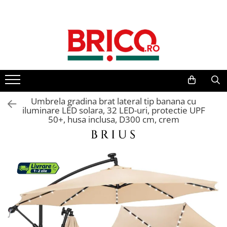
Toate Produsele
Baie
Baterii sanitare
Baterii bucatarie
Umbrela gradina brat lateral tip banana cu
iluminare LED solara, 32 LED-uri, protectie UPF
50+, husa inclusa, D300 cm, crem
Baterii chiuveta baie
Baterii cada si dus
Baterii bideu si dus igienic
Accesorii baterii
Sisteme de dus