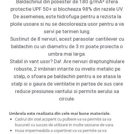
Baldachinul din poliester de 180 g/mÂ² ofera
protectie UPF 50+ si blocheaza 98% din razele UV.
Pantofare
De asemenea, este hidrofuga pentru a rezista la
Decoratiuni
ploile usoare si nu se decoloreaza usor pentru a va
servi pe termen lung.
Plante artificiale
Sustinut de 8 nervuri, acest parasolar cantilever cu
baldachin cu un diametru de 3 m poate proiecta o
Riflaje
umbra mai larga.
Stabil in vant usor? Da!: Are nervuri dreptunghiulare
Suporturi flori si ghivece
robuste, 2 imbinari intarite cu invelis metalic pe
Pet Shop
stalp, o sfoara pe baldachin pentru a se atasa la
Ansambluri de joaca animale
stalp si o gaura de ventilatie in partea de sus care
Culcusuri pentru animale
reduce presiunea vantului si permite aerului sa
Custi, cotete si tarcuri
circule.
Litiere
Electronice & Iluminat
Umbrela este realizata din cele mai bune materiale.
Iluminat
Cadrul din otel acoperit cu pulbere va va permite sa va
bucurati cu succes de utilizare in multe sezoane de vara.
Articole sanatate
Husa impermeabila a copertinei va va permite sa va