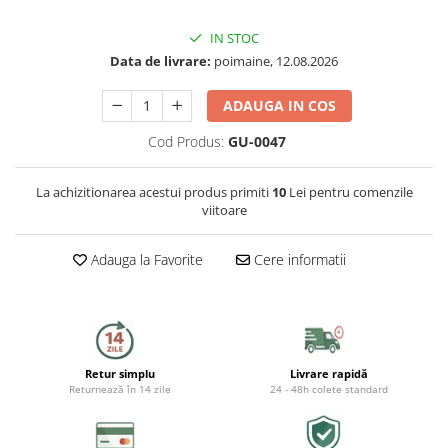
Capace WC
IN STOC
Accesorii WC
Data de livrare:
poimaine, 12.08.2026
Ingrijire personala
ADAUGA IN COS
Uscatoare de par
Cod Produs:
GU-0047
Placi de indreptat parul
La achizitionarea acestui produs primiti
10
Lei pentru comenzile
viitoare
Perii de par electrice
Adauga la Favorite
Cere informatii
Ondulatoare
Epilatoare
Aparate de tuns & ras
Retur simplu
Livrare rapidă
Cantare corporale
Returnează în 14 zile
24 - 48h colete standard
Mobilier pentru baie