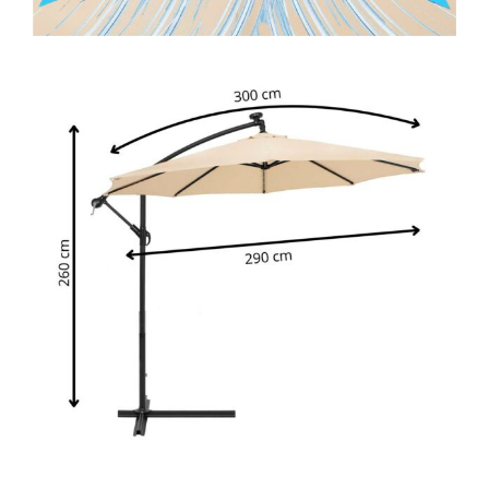
Depozitare jucarii
Jucarii si accesorii
Mobila copii
Depozitare si organizare
Cutii organizatoare
Garderobe
Organizatoare sertar si dulap
Rafturi depozitare
Umerase si huse haine
Gradina & balcon
Unelte motorizate