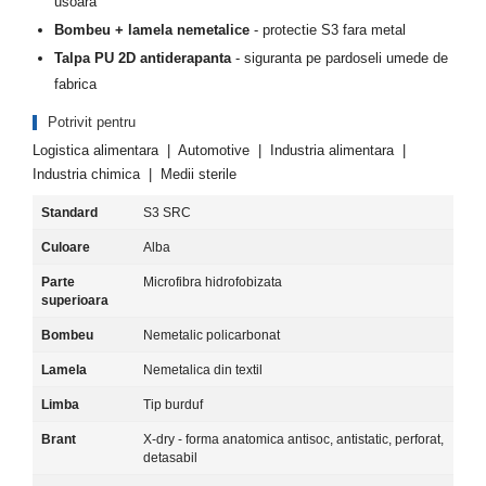
usoara
Bombeu + lamela nemetalice
- protectie S3 fara metal
Talpa PU 2D antiderapanta
- siguranta pe pardoseli umede de
fabrica
Potrivit pentru
Logistica alimentara | Automotive | Industria alimentara |
Industria chimica | Medii sterile
Standard
S3 SRC
Culoare
Alba
Parte
Microfibra hidrofobizata
superioara
Bombeu
Nemetalic policarbonat
Lamela
Nemetalica din textil
Limba
Tip burduf
Brant
X-dry - forma anatomica antisoc, antistatic, perforat,
detasabil