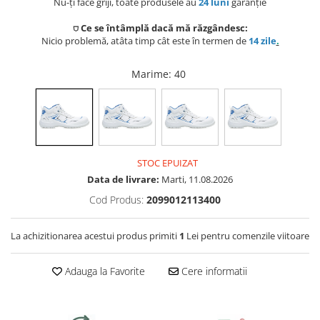
Nu-ți face griji, toate produsele au
24 luni
garanție
Preparat bauturi
Mese gradina
Ingrijire personala
Sisteme de ventilatie
Unelte pentru constructii
⛉ Ce se întâmplă dacă mă răzgândesc:
Storcatoare
Seturi mobilier
Nicio problemă, atâta timp cât este în termen de
14 zile
.
Uscatoare de par
Ventilatoare
Prelate, pavilioane, umbrele
Fierbatoare
terasa
Marime
: 40
Instalatii sanitare
Placi de indreptat parul
Ingrijire locuinta
Sere si solarii
Fitinguri
Perii de par electrice
Fiare, statii & aparate de calcat cu
Piscine
abur
Case de gradina
Robineti de trecere
Ondulatoare
STOC EPUIZAT
Aspiratoare
Corturi & articole camping
Robineti si accesorii calorifere
Data de livrare:
Marti, 11.08.2026
Epilatoare
Cod Produs:
2099012113400
Accesorii aspiratoare
Scari
Usi de vizitare
Aparate de tuns & ras
Cantare corporale
La achizitionarea acestui produs primiti
1
Lei pentru comenzile viitoare
Pavilioane
Scurgeri, sifoane, racorduri
Mobilier pentru baie
sanitare
Adauga la Favorite
Cere informatii
Prelate
Baza lavoar
Supape, reductoare, manometre,
termometre
Umbrele