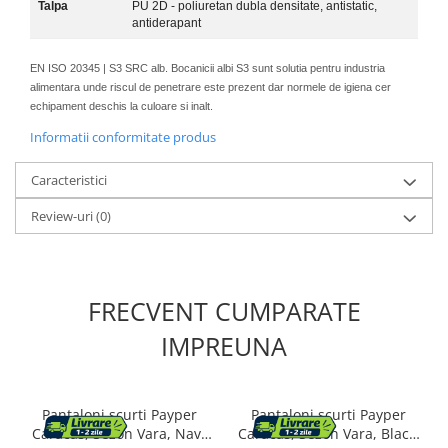
Talpa
PU 2D - poliuretan dubla densitate, antistatic,
antiderapant
EN ISO 20345 | S3 SRC alb. Bocanicii albi S3 sunt solutia pentru industria
alimentara unde riscul de penetrare este prezent dar normele de igiena cer
echipament deschis la culoare si inalt.
Informatii conformitate produs
Caracteristici
Review-uri
(0)
FRECVENT CUMPARATE
IMPREUNA
Pantaloni scurti Payper
Pantaloni scurti Payper
Caracas, Sezon Vara, Navy
Caracas, Sezon Vara, Black,