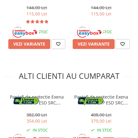
Blue, Marime L
Marime L
144,00 Lei
144,00 Lei
115,00 Lei
115,00 Lei
IN STOC
IN STOC
VEZI VARIANTE
VEZI VARIANTE
ALTI CLIENTI AU CUMPARAT
Pantofi de protectie Exena
Pantofi de protectie Exena
Revolt S1P ESD SRC,
Neptune S1P ESD SRC,
Bombeu de protectie,
Bombeu de protectie,
Lamela antiperforatie,
Lamela antiperforatie,
382,00 Lei
408,00 Lei
Antiderapant, Marime 40
Antiderapant, Marime 38
354,00 Lei
379,00 Lei
IN STOC
IN STOC