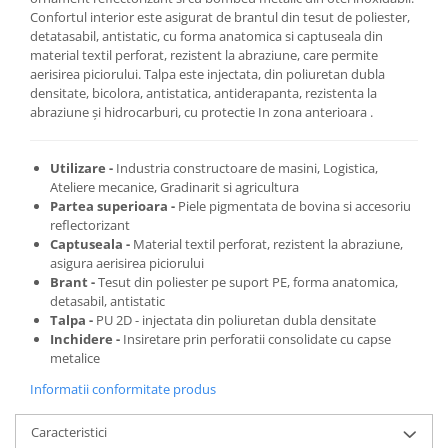
Confortul interior este asigurat de brantul din tesut de poliester,
detatasabil, antistatic, cu forma anatomica si captuseala din
material textil perforat, rezistent la abraziune, care permite
aerisirea piciorului. Talpa este injectata, din poliuretan dubla
densitate, bicolora, antistatica, antiderapanta, rezistenta la
abraziune şi hidrocarburi, cu protectie In zona anterioara .
Utilizare -
Industria constructoare de masini, Logistica,
Ateliere mecanice, Gradinarit si agricultura
Partea superioara -
Piele pigmentata de bovina si accesoriu
reflectorizant
Captuseala -
Material textil perforat, rezistent la abraziune,
asigura aerisirea piciorului
Brant -
Tesut din poliester pe suport PE, forma anatomica,
detasabil, antistatic
Talpa -
PU 2D - injectata din poliuretan dubla densitate
Inchidere -
Insiretare prin perforatii consolidate cu capse
metalice
Informatii conformitate produs
Caracteristici