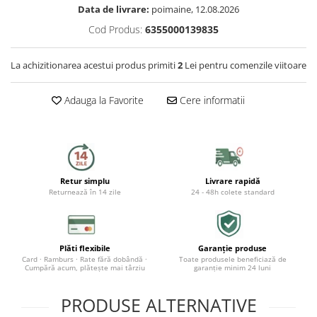
Dulapuri baie
Accesorii instalatii sanitare
Data de livrare:
poimaine, 12.08.2026
Prelate
Cod Produs:
6355000139835
Mobilier baie
Umbrele
La achizitionarea acestui produs primiti
2
Lei pentru comenzile viitoare
Oglinzi baie
Gratare si accesorii
Accesorii baie
Adauga la Favorite
Cere informatii
Gratare de gradina
Cuiere si suporturi prosoape
Rafturi si depozitare
Accesorii cada
Retur simplu
Livrare rapidă
Returnează în 14 zile
24 - 48h colete standard
Accesorii lavoare
Cosuri de rufe
Plăti flexibile
Garanție produse
Card · Ramburs · Rate fără dobândă ·
Toate produsele beneficiază de
Cumpără acum, plătește mai târziu
garanție minim 24 luni
Suporturi si accesorii de baie
PRODUSE ALTERNATIVE