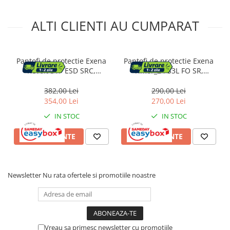
ALTI CLIENTI AU CUMPARAT
Pantofi de protectie Exena
Pantofi de protectie Exena
Revolt S1P ESD SRC,
Timor_24 S3L FO SR,
Bombeu de protectie,
Bombeu de protectie,
Lamela antiperforatie,
Lamela antiperforatie,
382,00 Lei
290,00 Lei
Antiderapant, Marime 40
Antiderapant, Marime 37
354,00 Lei
270,00 Lei
IN STOC
IN STOC
VEZI VARIANTE
VEZI VARIANTE
Newsletter
Nu rata ofertele si promotiile noastre
Vreau sa primesc newsletter cu promotiile