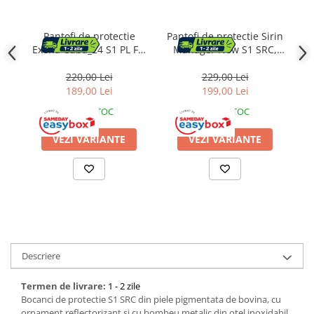
Pantofi de protectie
Pantofi de protectie Sirin
Exena Cuba_24 S1 PL FO
Manager New S1 SRC,
E
SR, Bombeu de protectie,
Bombeu de protectie,
Lamela antiperforatie,
Lamela antiperforatie,
220,00 Lei
229,00 Lei
Antiderapant, Marime 35
Antiderapant, Marime 38
189,00 Lei
199,00 Lei
An
IN STOC
IN STOC
VEZI VARIANTE
VEZI VARIANTE
Descriere
Termen de livrare:
1 - 2 zile
Bocanci de protectie S1 SRC din piele pigmentata de bovina, cu
ornament reflectorizant si cu bombeu metalic din otel inoxidabil.