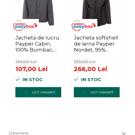
Jacheta de lucru
Jacheta softshell
J
Payper Cabin,
de iarna Payper
100% Bumbac,
Nordet, 95%
I
Smoke, marime
polyester + 5%
L
elastan,
134,00 Lei
333,00 Lei
2
Anthracite,
p
107,00 Lei
266,00 Lei
marime L
IN STOC
IN STOC
VEZI VARIANTE
VEZI VARIANTE
Descriere