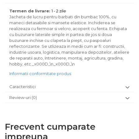
Termen de livrare:
1 - 2 zile
Jacheta de lucru pentru barbati din bumbac 100%, cu
maneci detasabile si mansete elastice. Inchiderea se
realizeaza cu fermoar si velcro, acoperit cu fenta. Echipata
cu buzunare laterale simple in partea de jos si doua
buzunare inchise cu clapeta la piept, cu paspoaluri
reflectorizante. Se utlizeaza in medii cum ar fi: constructii,
industrie usoara, logistica, manipularea depozitelor, ateliere
de reparatii auto, Intretinere, montaj, agricultura, gradina,
hobby, etc._x000D_\n_x000D_\n
Informatii conformitate produs
Caracteristici
Review-uri
(0)
Frecvent cumparate
impreuna