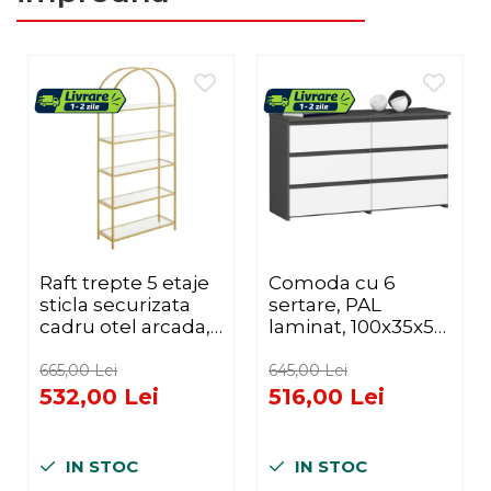
Raft trepte 5 etaje
Comoda cu 6
sticla securizata
sertare, PAL
cadru otel arcada,
laminat, 100x35x57
83x30x184 cm,
cm, gri si alb
design elegant,
665,00 Lei
645,00 Lei
auriu
532,00 Lei
516,00 Lei
IN STOC
IN STOC