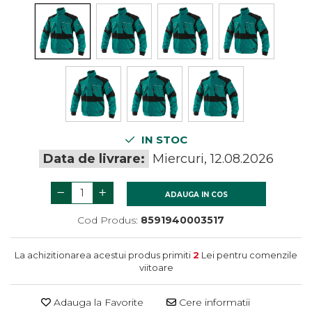
termometre
Gratare si accesorii
Dulapuri baie
Accesorii instalatii sanitare
Gratare de gradina
Mobilier baie
Oglinzi baie
Accesorii baie
Cuiere si suporturi prosoape
Rafturi si depozitare
Accesorii cada
IN STOC
Accesorii lavoare
Data de livrare:
Miercuri, 12.08.2026
Cosuri de rufe
Suporturi si accesorii de baie
ADAUGA IN COS
Cod Produs:
8591940003517
La achizitionarea acestui produs primiti
2
Lei pentru comenzile
viitoare
Adauga la Favorite
Cere informatii