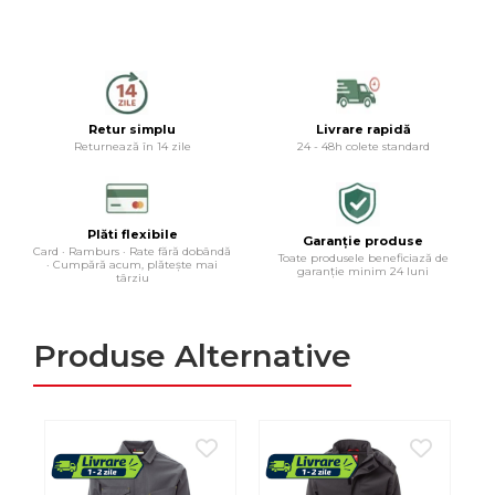
Retur simplu
Livrare rapidă
Returnează în 14 zile
24 - 48h colete standard
Plăti flexibile
Garanție produse
Card · Ramburs · Rate fără dobândă
Toate produsele beneficiază de
· Cumpără acum, plătește mai
garanție minim 24 luni
târziu
Produse Alternative