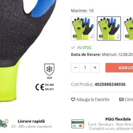
Marime
: 10
IN STOC
Data de livrare:
Miercuri, 12.08.20
ADAUG
Cod Produs:
4025888248036
Adauga la Favorite
Cere 
Plăti flexibile
Livrare rapidă
Card · Ramburs · Rate fără
24 - 48h colete standard
Cumpără acum, plătește m