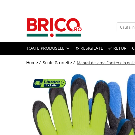
Toate Produsele
Baie
TOATE PRODUSELE
♻️ RESIGILATE
✅ RETUR
C
Baterii sanitare
Baterii bucatarie
Home /
Scule & unelte /
Manusi de iarna Forster din polie
Baterii chiuveta baie
Baterii cada si dus
Baterii bideu si dus igienic
Accesorii baterii
Sisteme de dus