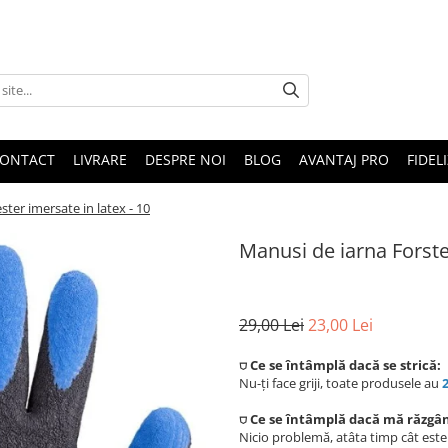
ONTACT
LIVRARE
DESPRE NOI
BLOG
AVANTAJ PRO
FIDEL
ster imersate in latex - 10
Manusi de iarna Forster
29,00 Lei
23,00 Lei
⛉ Ce se întâmplă dacă se strică:
Nu-ți face griji, toate produsele au
⛉ Ce se întâmplă dacă mă răzgâ
Nicio problemă, atâta timp cât est