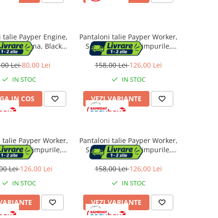
 talie Payper Engine,
Pantaloni talie Payper Worker,
oamna-Iarna, Black,
Sezon Toate anotimpurile,
Marime S
Royal Blue, Marime L
,00 Lei
80,00 Lei
158,00 Lei
126,00 Lei
IN STOC
IN STOC
GA IN COS
VEZI VARIANTE
 talie Payper Worker,
Pantaloni talie Payper Worker,
oate anotimpurile,
Sezon Toate anotimpurile,
aki, Marime L
Black, Marime L
00 Lei
126,00 Lei
158,00 Lei
126,00 Lei
IN STOC
IN STOC
 VARIANTE
VEZI VARIANTE