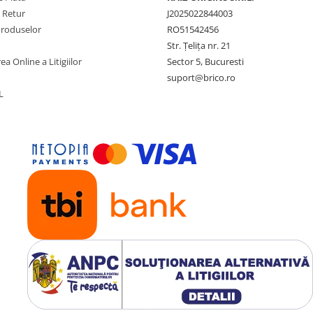
e Retur
J2025022844003
Produselor
RO51542456
Str. Țelița nr. 21
ea Online a Litigiilor
Sector 5, Bucuresti
suport@brico.ro
L