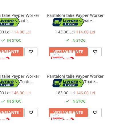
i talie Payper Worker
Pantaloni talie Payper Worker
O, Sezon Toate
PRO, Sezon Toate
purile, Royal Blue,
anotimpurile, Anthracite,
Marime L
Marime S
00 Lei
114,00 Lei
143,00 Lei
114,00 Lei
IN STOC
IN STOC
 VARIANTE
VEZI VARIANTE
i talie Payper Worker
Pantaloni talie Payper Worker
tch, Sezon Toate
Stretch, Sezon Toate
rile, Smoke, Marime
anotimpurile, Black, Marime L
L
00 Lei
146,00 Lei
183,00 Lei
146,00 Lei
IN STOC
IN STOC
 VARIANTE
VEZI VARIANTE