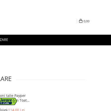
0,00
IZARE
LARE
oni talie Payper
PRO, Sezon Toate
urile, Navy Blue,
Marime L
0 Lei
114,00 Lei