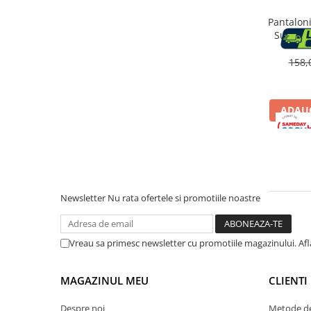
Accesorii cada
Pantaloni
Accesorii lavoare
Summer,
B
158,
Cosuri de rufe
ADAUG
Suporturi si accesorii de baie
Bucatarie
Mobila bucatarie
Newsletter
Nu rata ofertele si promotiile noastre
Dulapuri si rafturi depozitare
Mese bucatarie si living
Vreau sa primesc newsletter cu promotiile magazinului. Af
Mobilier bucatarie
MAGAZINUL MEU
CLIENTI
Despre noi
Metode de
Scaune bucatarie & living