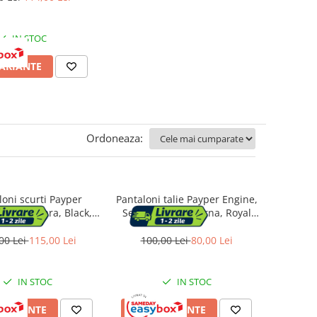
IN STOC
VARIANTE
Ordoneaza:
loni scurti Payper
Pantaloni talie Payper Engine,
, Sezon Vara, Black,
Sezon Toamna-Iarna, Royal
Marime L
Blue, Marime L
00 Lei
115,00 Lei
100,00 Lei
80,00 Lei
IN STOC
IN STOC
 VARIANTE
VEZI VARIANTE