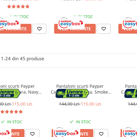
IN STOC
IN STOC
ZI VARIANTE
VEZI VARIANTE
VEZI 
1-
24
din
45
produse
oni scurti Payper
Pantaloni scurti Payper
Panta
, Sezon Vara, Navy
Caracas, Sezon Vara, Smoke,
Caracas
lue, Marime L
Marime M
00 Lei
115,00 Lei
144,00 Lei
115,00 Lei
144,
IN STOC
IN STOC
VARIANTE
VEZI VARIANTE
VEZI