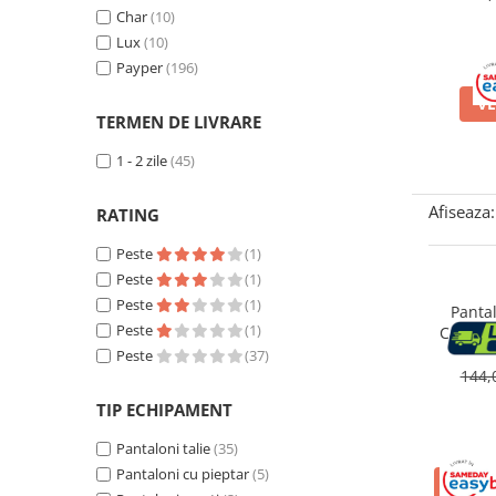
Coloane de dus
Char
(10)
Lux
(10)
Seturi de dus
Payper
(196)
VE
TERMEN DE LIVRARE
Sisteme de dus incastrate
1 - 2 zile
(45)
Brate si palarii dus
Afiseaza:
RATING
Rigole si scurgere dus
Peste
(1)
Peste
(1)
Pare, furtunuri si accesorii
Peste
(1)
Pantal
Accesorii dus
Peste
(1)
Caracas
Toalete
B
Peste
(37)
Seturi WC complete
144,
TIP ECHIPAMENT
Rame instalare
Pantaloni talie
(35)
Pantaloni cu pieptar
(5)
VEZI 
Clapete de actionare