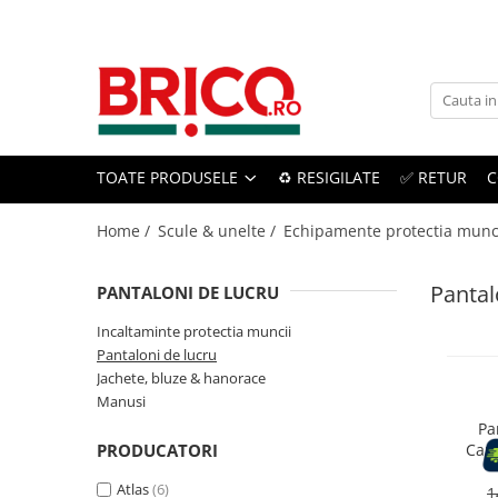
Toate Produsele
Baie
TOATE PRODUSELE
♻️ RESIGILATE
✅ RETUR
C
Baterii sanitare
Baterii bucatarie
Home /
Scule & unelte /
Echipamente protectia munc
Baterii chiuveta baie
Pantal
PANTALONI DE LUCRU
Baterii cada si dus
Incaltaminte protectia muncii
Pantaloni de lucru
Baterii bideu si dus igienic
Jachete, bluze & hanorace
Manusi
Accesorii baterii
Pa
PRODUCATORI
Cara
Sisteme de dus
Atlas
(6)
1