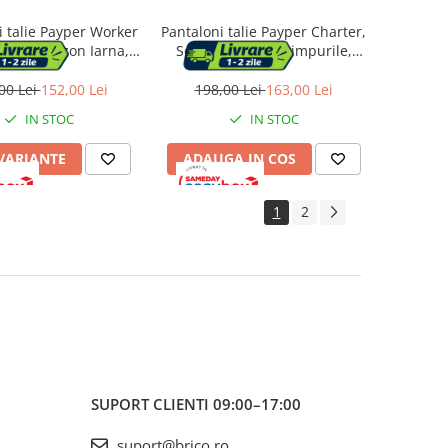
i talie Payper Worker
Pantaloni talie Payper Charter,
Reflex, Sezon Iarna,
Sezon Toate anotimpurile,
 Blue, Marime L
Yellow/Navy Blue, Marime M
00 Lei
152,00 Lei
198,00 Lei
163,00 Lei
IN STOC
IN STOC
 VARIANTE
ADAUGA IN COS
1
2
SUPORT CLIENTI
09:00–17:00
suport@brico.ro