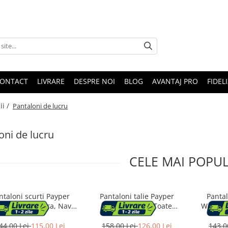
ONTACT
LIVRARE
DESPRE NOI
BLOG
AVANTAJ PRO
FIDEL
ii /
Pantaloni de lucru
oni de lucru
CELE MAI POPU
ntaloni scurti Payper
Pantaloni talie Payper
Pantal
cas, Sezon Vara, Navy
Worker, Sezon Toate
Worker 
Blue, Marime L
anotimpurile, Navy Blue,
anotimp
Marime L
44,00 Lei
115,00 Lei
158,00 Lei
126,00 Lei
143,0