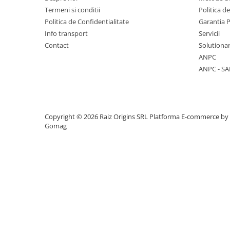
Termeni si conditii
Politica d
Vase & ustensile pentru gatit
Politica de Confidentialitate
Garantia 
Tigai si seturi
Info transport
Servicii
Oale si cratite
Contact
Solutionar
Oale sub presiune
ANPC
Tavi
ANPC - SA
Ustensile bucatarie
Accesorii pentru bucatarie
Copyright © 2026 Raiz Origins SRL
Platforma E-commerce by
Gomag
Cosuri de gunoi
Suporturi si accesorii de bucatarie
Living & hol
Mobila living
Comode