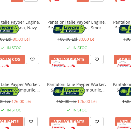
 talie Payper Engine,
Pantaloni talie Payper Engine,
Pantaloni
oamna-Iarna, Navy
Sezon Toamna-Iarna, Smoke,
Sezon T
ue, Marime XL
Marime L
00 Lei
80,00 Lei
100,00 Lei
80,00 Lei
100
IN STOC
IN STOC
A IN COS
VEZI VARIANTE
ADAU
 talie Payper Worker,
Pantaloni talie Payper Worker,
Pantaloni
oate anotimpurile,
Sezon Toate anotimpurile,
Sezon T
 Blue, Marime L
Smoke, Marime L
Kh
00 Lei
126,00 Lei
158,00 Lei
126,00 Lei
158,
IN STOC
IN STOC
VARIANTE
VEZI VARIANTE
VEZI