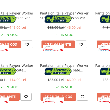
 talie Payper Worker
Pantaloni talie Payper Worker
Pantalon
Summer, Sezon Vara,
Stretch Summer, Sezon Vara,
PR
 Blue, Marime M
Smoke, Marime L
anotim
00 Lei
146,00 Lei
183,00 Lei
146,00 Lei
143,
IN STOC
IN STOC
A IN COS
VEZI VARIANTE
VEZI
 talie Payper Worker
Pantaloni talie Payper Worker
Pantalon
, Sezon Toate
Reflex, Sezon Toate
Stre
purile, Navy Blue,
anotimpurile, Smoke, Marime
anotimpu
Marime L
L
00 Lei
114,00 Lei
183,00 Lei
146,00 Lei
183,
IN STOC
IN STOC
VARIANTE
ADAUGA IN COS
VEZI