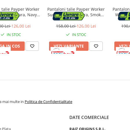
 talie Payper Worker
Pantaloni talie Payper Worker
Pantalon
 Sezon Vara, Navy
Summer, Sezon Vara, Smoke,
Winter 
lue, Marime S
Marime L
Navy
00 Lei
126,00 Lei
158,00 Lei
126,00 Lei
190,
IN STOC
IN STOC
A IN COS
VEZI VARIANTE
VEZI
la mai multe in
Politica de Confidentialitate
DATE COMERCIALE
 Plata
RAIZ ORIGINS S.R.L.