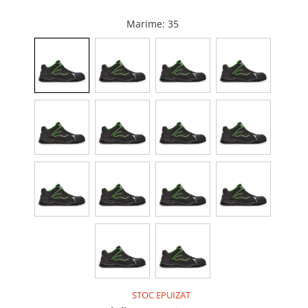
Capace WC
Marime
: 35
Accesorii WC
Ingrijire personala
Uscatoare de par
Placi de indreptat parul
Perii de par electrice
Ondulatoare
Epilatoare
Aparate de tuns & ras
Cantare corporale
Mobilier pentru baie
STOC EPUIZAT