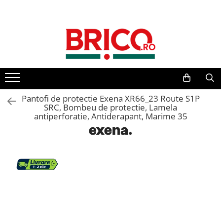
Toate Produsele
Baie
Baterii sanitare
Baterii bucatarie
Pantofi de protectie Exena XR66_23 Route S1P
SRC, Bombeu de protectie, Lamela
antiperforatie, Antiderapant, Marime 35
Baterii chiuveta baie
Baterii cada si dus
Baterii bideu si dus igienic
Accesorii baterii
Sisteme de dus