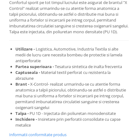
Confortul sporit pe tot timpul lucrului este asigurat de brantul "X
Control" realizat urmarindu-se cu atentie forma anatomica a
talpii piciorului, obtinandu-se astfel o distributie mai buna si
Cosuri de gunoi
uniforma a fortelor si incarcarii pe intreg corpul, permitand
imbunatatirea circulatiei sanguine si cresterea oxigenarii sangelui.
Suporturi si accesorii de bucatarie
Talpa este injectata, din poliuretan mono densitate (PU 1D).
Living & hol
Utilizare -
Logistica, Automotive, Industria Textila si alte
Mobila living
medii de lucru care necesita bombeu de protectie si lamela
antiperforatie
Partea superioara -
Tesatura sintetica de inalta frecventa
Comode
Captuseala -
Material textil perforat cu rezistenta la
abraziune
Mese cafea si decorative
Brant -
X-Control- realizat urmarindu-se cu atentie forma
anatomica a talpii piciorului, obtinandu-se astfel o distributie
mai buna si uniforma a fortelor si incarcarii pe intreg corpul,
Rafturi si biblioteci
permitand imbunatatirea circulatiei sanguine si cresterea
oxigenarii sangelui
Tabureti si fotolii
Talpa -
PU 1D - Injectata din poliuretan monodensitate
Inchidere -
Insiretare prin perforatii consolidate cu capse
Mobila hol
metalice
Informatii conformitate produs
Cuiere