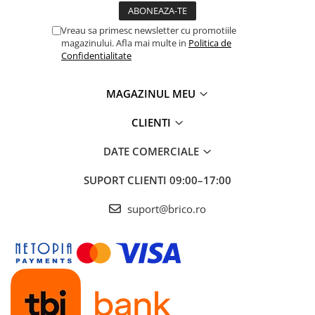
Depozitare jucarii
Jucarii si accesorii
Vreau sa primesc newsletter cu promotiile
magazinului. Afla mai multe in
Politica de
Mobila copii
Confidentialitate
Depozitare si organizare
MAGAZINUL MEU
Cutii organizatoare
CLIENTI
Garderobe
DATE COMERCIALE
Organizatoare sertar si dulap
SUPORT CLIENTI
09:00–17:00
Rafturi depozitare
suport@brico.ro
Umerase si huse haine
Gradina & balcon
Unelte motorizate