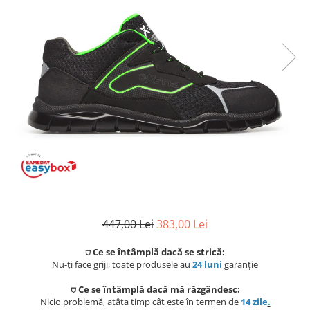
Coloane de dus
Seturi de dus
Sisteme de dus incastrate
Brate si palarii dus
Rigole si scurgere dus
Pare, furtunuri si accesorii
Accesorii dus
Toalete
Seturi WC complete
447,00 Lei
383,00 Lei
Rame instalare
⛉ Ce se întâmplă dacă se strică:
Nu-ți face griji, toate produsele au
24 luni
garanție
Clapete de actionare
⛉ Ce se întâmplă dacă mă răzgândesc:
Nicio problemă, atâta timp cât este în termen de
14 zile
.