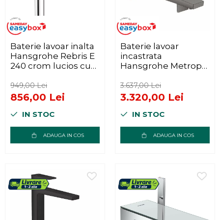
Baterie lavoar inalta
Baterie lavoar
Hansgrohe Rebris E
incastrata
240 crom lucios cu
Hansgrohe Metropol
ventil Pop-Up
225 negru - crom
periat
949,00 Lei
3.637,00 Lei
856,00 Lei
3.320,00 Lei
IN STOC
IN STOC
ADAUGA IN COS
ADAUGA IN COS