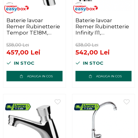
Baterie lavoar
Baterie lavoar
Remer Rubinetterie
Remer Rubinetterie
Tempor TE18M,
Infinity I11,
mixer apa, cromat,
monocomanda,
flux constant de apa,
cartus ceramic,
538,00 Lei
638,00 Lei
alama cromata
aerator, aspect
457,00 Lei
542,00 Lei
minimalist, alama
IN STOC
IN STOC
sanitara
ADAUGA IN COS
ADAUGA IN COS