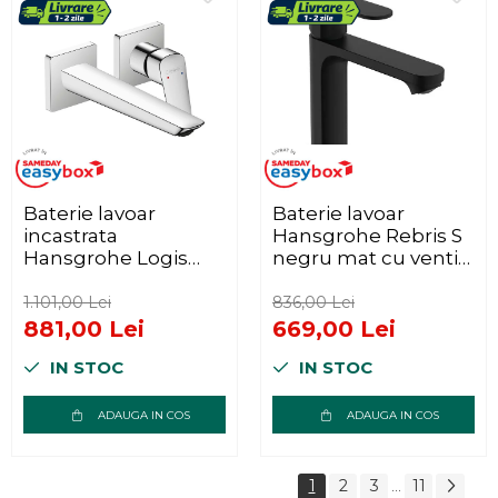
Baterie lavoar
Baterie lavoar
incastrata
Hansgrohe Rebris S
Hansgrohe Logis
negru mat cu ventil
Fine crom lucios
Pop-Up
1.101,00 Lei
836,00 Lei
881,00 Lei
669,00 Lei
IN STOC
IN STOC
ADAUGA IN COS
ADAUGA IN COS
1
2
3
11
...