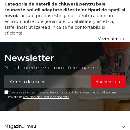
Categoria de baterii de chiuvetă pentru baie
reunește soluții adaptate diferitelor tipuri de spații și
nevoi.
Fiecare produs este gândit pentru a oferi un
echilibru între funcționalitate, durabilitate și estetică,
astfel încât utilizarea zilnică să fie confortabilă și
eficientă.
Vezi mai multe
Newsletter
Nu rata ofertele si promotiile noastre
Vreau sa primesc newsletter cu promotiile magazinului. Afla mai
multe in
Politica de Confidentialitate
Magazinul meu