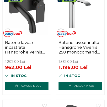
Baterie lavoar
Baterie lavoar inalta
incastrata
Hansgrohe Vivenis
Hansgrohe Vernis
250 monocomanda
Shape pipa 20 cm
crom lucios
negru mat fara corp
1.202,00 Lei
1.362,00 Lei
ingropat
962,00 Lei
1.196,00 Lei
IN STOC
IN STOC
ADAUGA IN COS
ADAUGA IN COS