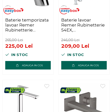
Baterie temporizata
Baterie lavoar
lavoar Remer
Remer Rubinetterie
Rubinetterie
54EX,
Tempor TE15, alama
monocomanda,
sanitara cromata,
montaj pe chiuveta,
265,00 Lei
246,00 Lei
economisire apa,
cartus ceramic,
225,00 Lei
209,00 Lei
montaj pe chiuveta
design modern,
IN STOC
IN STOC
crom, alama
cromata
ADAUGA IN COS
ADAUGA IN COS