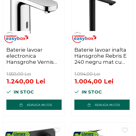
Baterie lavoar
Baterie lavoar inalta
electronica
Hansgrohe Rebris E
Hansgrohe Vernis
240 negru mat cu
Blend alimentare la
ventil Pop-Up
retea crom lucios
1.550,00 Lei
1.094,00 Lei
1.240,00 Lei
1.004,00 Lei
IN STOC
IN STOC
ADAUGA IN COS
ADAUGA IN COS