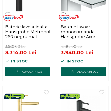
Baterie lavoar inalta
Baterie lavoar
Hansgrohe Metropol
monocomanda
260 negru mat
Hansgrohe Axor
MyEdition 70
3.630,00 Lei
4.489,00 Lei
3.314,00 Lei
3.940,00 Lei
IN STOC
IN STOC
ADAUGA IN COS
ADAUGA IN COS