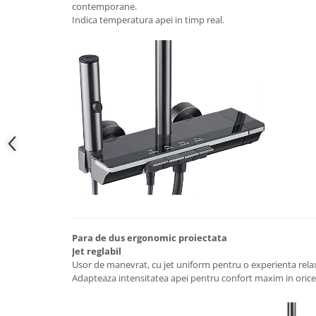
Accesorii cada
contemporane.
Indica temperatura apei in timp real.
Accesorii lavoare
Cosuri de rufe
Suporturi si accesorii de baie
Bucatarie
Mobila bucatarie
Dulapuri si rafturi depozitare
Para de dus ergonomic proiectata
Mese bucatarie si living
Jet reglabil
Usor de manevrat, cu jet uniform pentru o experienta rela
Adapteaza intensitatea apei pentru confort maxim in orice
Mobilier bucatarie
Scaune bucatarie & living