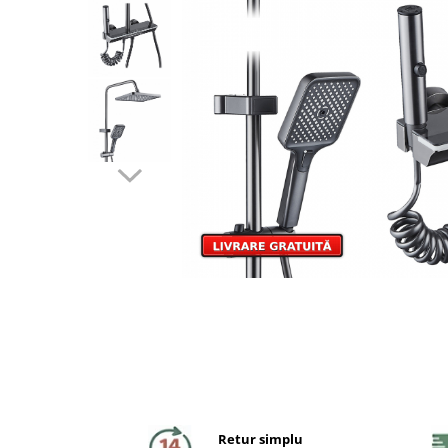
Coloane de dus
Seturi de dus
Sisteme de dus incastrate
Brate si palarii dus
Rigole si scurgere dus
Pare, furtunuri si accesorii
Accesorii dus
Toalete
Seturi WC complete
Rame instalare
Retur simplu
Clapete de actionare