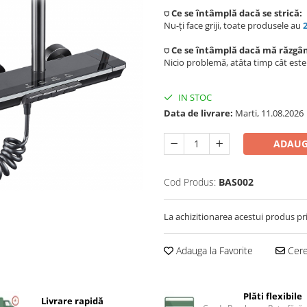
⛉ Ce se întâmplă dacă se strică:
Nu-ți face griji, toate produsele au
⛉ Ce se întâmplă dacă mă răzgâ
Nicio problemă, atâta timp cât est
IN STOC
Data de livrare:
Marti, 11.08.2026
ADAUG
Cod Produs:
BAS002
La achizitionarea acestui produs pr
Adauga la Favorite
Cere 
Plăti flexibile
Livrare rapidă