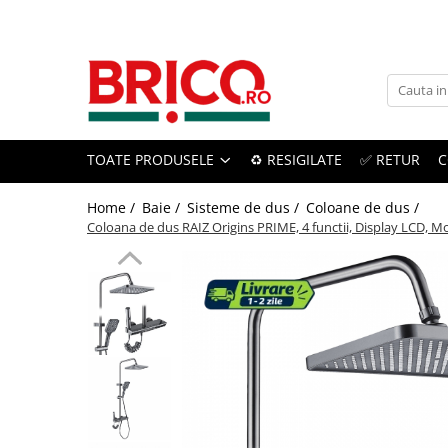
Toate Produsele
Baie
TOATE PRODUSELE
♻️ RESIGILATE
✅ RETUR
C
Baterii sanitare
Baterii bucatarie
Home /
Baie /
Sisteme de dus /
Coloane de dus /
Coloana de dus RAIZ Origins PRIME, 4 functii, Display LCD, Mont
Baterii chiuveta baie
Baterii cada si dus
Baterii bideu si dus igienic
Accesorii baterii
Sisteme de dus