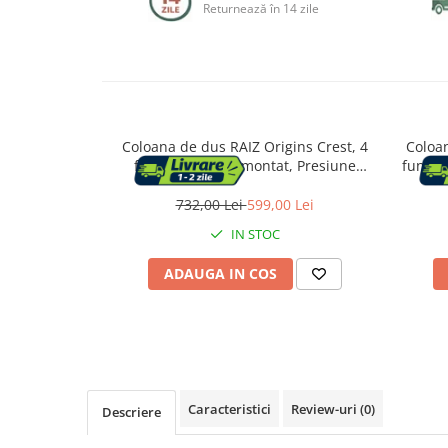
Returnează în 14 zile
Capace WC
Accesorii WC
Ingrijire personala
Coloana de dus RAIZ Origins Crest, 4
Coloa
functii, Usor de montat, Presiune
functii
ridicata, Jet reglabil, Materiale
regla
Uscatoare de par
premium, Dus fix cu functie ploaie,
premiu
732,00 Lei
599,00 Lei
Functie bideu, Argintiu
functi
IN STOC
Placi de indreptat parul
ADAUGA IN COS
Perii de par electrice
Ondulatoare
Epilatoare
Caracteristici
Review-uri
(0)
Descriere