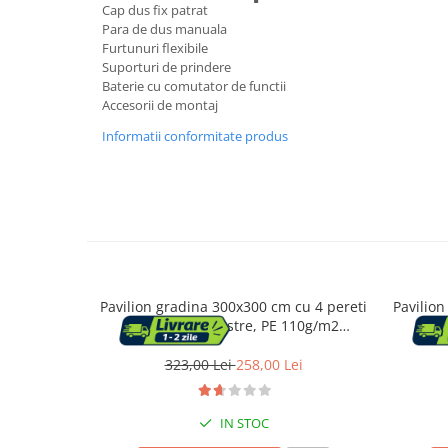
Cap dus fix patrat
Para de dus manuala
Furtunuri flexibile
Suporturi flori si ghivece
Suporturi de prindere
Pet Shop
Baterie cu comutator de functii
Accesorii de montaj
Ansambluri de joaca animale
Culcusuri pentru animale
Informatii conformitate produs
Custi, cotete si tarcuri
Litiere
Electronice & Iluminat
Iluminat
Articole sanatate
Radio cu ceas & portabile
Pavilion gradina 300x300 cm cu 4 pereti
Pavilion
laterali cu ferestre, PE 110g/m2
late
Dormitor & birou
impermeabil, cadru otel, gri
imp
323,00 Lei
258,00 Lei
Mobila dormitor
IN STOC
Dulapuri dormitor