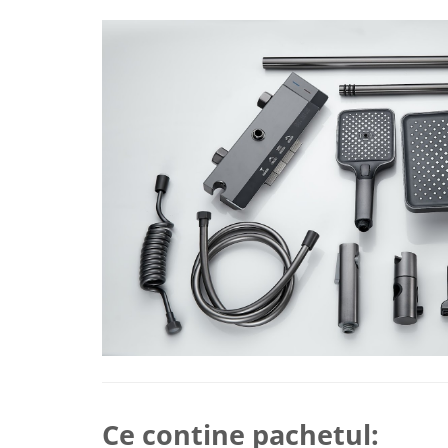
Mese cafea si decorative
Rafturi si biblioteci
Tabureti si fotolii
Mobila hol
Cuiere
Pantofare
Decoratiuni
Plante artificiale
Ce contine pachetul:
Riflaje