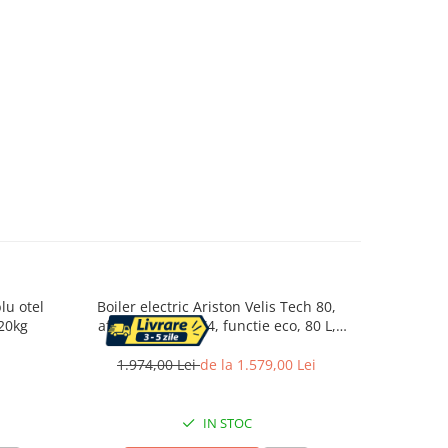
lu otel
Boiler electric Ariston Velis Tech 80,
Cos gu
20kg
afisaj digital, IPX4, functie eco, 80 L,
colectare
1500 W
pe
1.974,00 Lei
de la 1.579,00 Lei
2
IN STOC