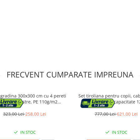
FRECVENT CUMPARATE IMPREUNA
 gradina 300x300 cm cu 4 pereti
Set tiroliana pentru copii, cab
rali cu ferestre, PE 110g/m2
lungime 30m, capacitate 1
ermeabil, cadru otel, verde
323,00 Lei
258,00 Lei
777,00 Lei
621,00 Lei
IN STOC
IN STOC