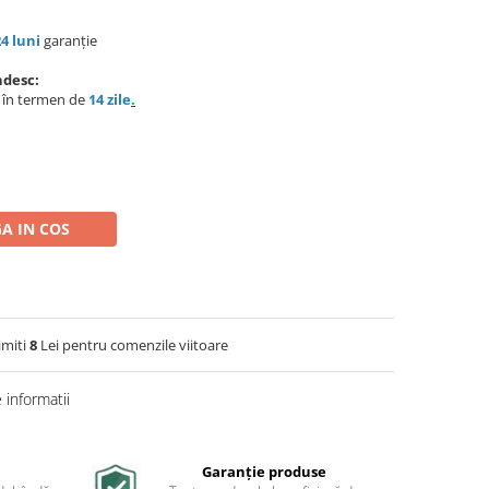
24 luni
garanție
ndesc:
e în termen de
14 zile
.
A IN COS
imiti
8
Lei pentru comenzile viitoare
informatii
Garanție produse