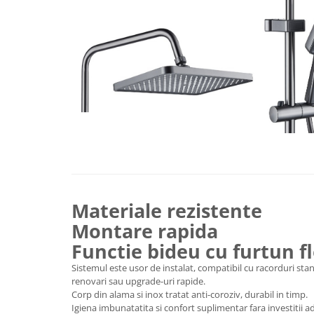
Vase & ustensile pentru gatit
Tigai si seturi
Oale si cratite
Oale sub presiune
Tavi
Ustensile bucatarie
Accesorii pentru bucatarie
Cosuri de gunoi
Materiale rezistente
Suporturi si accesorii de bucatarie
Montare rapida
Living & hol
Functie bideu cu furtun fl
Mobila living
Sistemul este usor de instalat, compatibil cu racorduri sta
renovari sau upgrade-uri rapide.
Corp din alama si inox tratat anti-coroziv, durabil in timp.
Comode
Igiena imbunatatita si confort suplimentar fara investitii ad