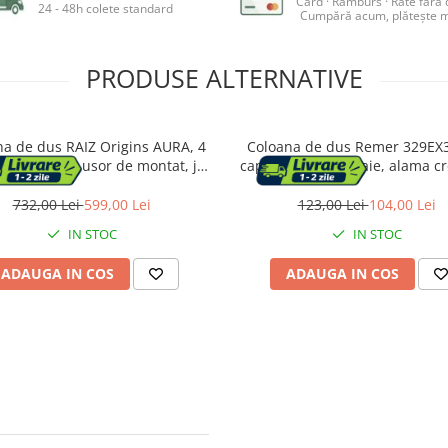
Card · Ramburs · Rate fără
24 - 48h colete standard
Cumpără acum, plătește m
PRODUSE ALTERNATIVE
na de dus RAIZ Origins AURA, 4
Coloana de dus Remer 329EX
, Din Alama, usor de montat, jet
cap de dus tip ploaie, alama c
bil, Afisaj electronic, materiale
1200x85mm
m, Presiune ridicata, Dus fix cu
732,00 Lei
599,00 Lei
123,00 Lei
104,00 Lei
e ploaie, Functie bideu, Argintiu
IN STOC
IN STOC
ADAUGA IN COS
ADAUGA IN COS