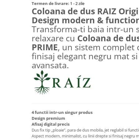
Aparate de tuns & ras
Termen de livrare:
1 - 2 zile
Coloana de dus RAIZ Orig
Cantare corporale
Design modern & functiona
Mobilier pentru baie
Transforma-ti baia intr-un 
Baza lavoar
relaxare cu
Coloana de dus
PRIME
, un sistem complet 
Dulapuri baie
finisaj elegant negru mat si
avansata.
Mobilier baie
Oglinzi baie
Accesorii baie
4 functii intr-un singur produs
Cuiere si suporturi prosoape
Design premium
Afisaj digital precis
Rafturi si depozitare
Dus fix tip „ploaie”, para de dus mobila, jet reglabil si funct
Aspect modern, minimalist, cu linii drepte si finisaj negru 