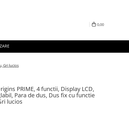
0,00
IZARE
, Gri lucios
igins PRIME, 4 functii, Display LCD,
labil, Para de dus, Dus fix cu functie
ri lucios