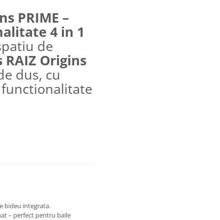
ins PRIME –
litate 4 in 1
spatiu de
 RAIZ Origins
de dus, cu
 functionalitate
ie bideu integrata.
mat – perfect pentru baile