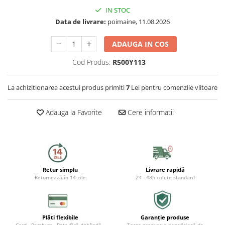
Capace WC
IN STOC
Data de livrare:
poimaine, 11.08.2026
Accesorii WC
Ingrijire personala
ADAUGA IN COS
Cod Produs:
R500Y113
Uscatoare de par
La achizitionarea acestui produs primiti
7
Lei pentru comenzile viitoare
Placi de indreptat parul
Perii de par electrice
Adauga la Favorite
Cere informatii
Ondulatoare
Epilatoare
Retur simplu
Livrare rapidă
Returnează în 14 zile
24 - 48h colete standard
Aparate de tuns & ras
Cantare corporale
Mobilier pentru baie
Plăti flexibile
Garanție produse
Card · Ramburs · Rate fără dobândă ·
Toate produsele beneficiază de