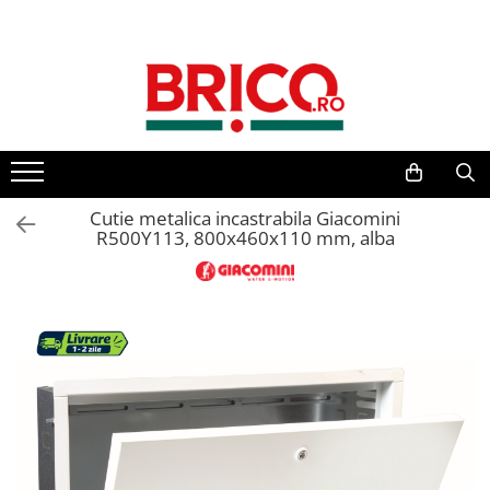
Toate Produsele
Baie
Baterii sanitare
Baterii bucatarie
Cutie metalica incastrabila Giacomini
R500Y113, 800x460x110 mm, alba
Baterii chiuveta baie
Baterii cada si dus
Baterii bideu si dus igienic
Accesorii baterii
Sisteme de dus