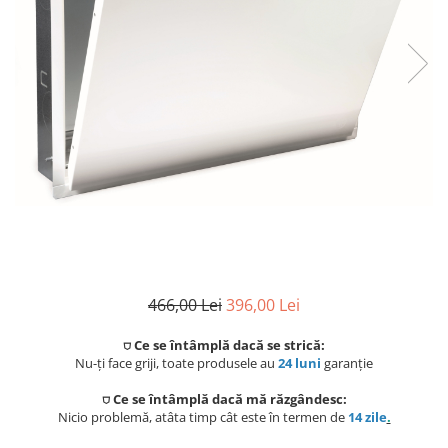
Coloane de dus
Seturi de dus
Sisteme de dus incastrate
Brate si palarii dus
Rigole si scurgere dus
Pare, furtunuri si accesorii
Accesorii dus
Toalete
466,00 Lei
396,00 Lei
Seturi WC complete
⛉ Ce se întâmplă dacă se strică:
Rame instalare
Nu-ți face griji, toate produsele au
24 luni
garanție
⛉ Ce se întâmplă dacă mă răzgândesc:
Clapete de actionare
Nicio problemă, atâta timp cât este în termen de
14 zile
.