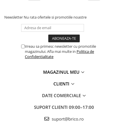
Radio cu ceas & portabile
Dormitor & birou
Newsletter
Nu rata ofertele si promotiile noastre
Mobila dormitor
Dulapuri dormitor
Vreau sa primesc newsletter cu promotiile
Mese toaleta si oglinzi
magazinului. Afla mai multe in
Politica de
Confidentialitate
Noptiere
Mobila birou
MAGAZINUL MEU
CLIENTI
Birouri
DATE COMERCIALE
Scaune birou
Camera copilului
SUPORT CLIENTI
09:00–17:00
Mese si scaune pentru copii
suport@brico.ro
Fotolii pentru copii