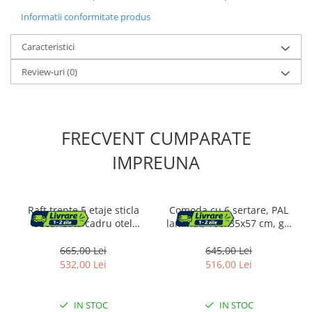
Informatii conformitate produs
Cosuri de gunoi
Caracteristici
Suporturi si accesorii de bucatarie
Review-uri
(0)
Living & hol
Mobila living
FRECVENT CUMPARATE
Comode
IMPREUNA
Mese cafea si decorative
Raft trepte 5 etaje sticla
Comoda cu 6 sertare, PAL
Rafturi si biblioteci
securizata cadru otel
laminat, 100x35x57 cm, gri
arcada, 83x30x184 cm,
si alb
design elegant, auriu
665,00 Lei
645,00 Lei
Tabureti si fotolii
532,00 Lei
516,00 Lei
Mobila hol
IN STOC
IN STOC
Cuiere