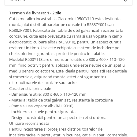
Bucatarie
Termen de livrare:
1 - 2 zile
Cutia metalica incastrabila Giacomini R500Y113 este destinata
Mobila bucatarie
montajului distribuitoarelor pe console tip R588ZY001 sau
R588ZPY001. Fabricata din tabla de otel galvanizat, rezistenta la
coroziune, cutia este prevazuta cu rama si usa vopsite in camp
Dulapuri si rafturi depozitare
electrostatic, culoare alba (RAL 9010), pentru un aspect curat si
rezistent in timp. Usa este echipata cu sistem de inchidere pe
Mese bucatarie si living
cheie, oferind siguranta si protectie pentru instalatie.
Modelul R500Y113 are dimensiunile utile de 800 x 460 x 110–120
Mobilier bucatarie
mm, fiind potrivit pentru aplicatii unde este nevoie de un spatiu
mediu pentru colectoare. Este ideala pentru instalatii rezidentiale
si comerciale, asigurand montaj estetic si sigur pentru
Scaune bucatarie & living
distribuitoarele de incalzire sau racire.
Vase & ustensile pentru gatit
Caracteristici principale
- Dimensiuni utile: 800 x 460 x 110–120 mm
Tigai si seturi
- Material: tabla de otel galvanizat, rezistenta la coroziune
Oale si cratite
- Rama si usa vopsite alb (RAL 9010)
- Inchidere cu cheie pentru siguranta
Oale sub presiune
- Design incastrabil pentru un aspect discret si ordonat
Tavi
Utilizare recomandata
Ustensile bucatarie
Pentru incastrarea si protejarea distribuitoarelor de
incalzire/racire in pereti, atat in locuinte, cat si in spatii comerciale.
Accesorii pentru bucatarie